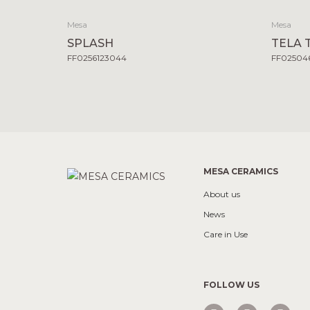
Mesa
Mesa
SPLASH
TELA 
FF0256123044
FF02504
MESA CERAMICS
About us
News
Care in Use
FOLLOW US