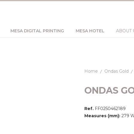
MESA DIGITAL PRINTING
MESA HOTEL
ABOUT 
Home
Ondas Gold
ONDAS G
Ref.
FF0250462189
Measures (mm):
279 Wi