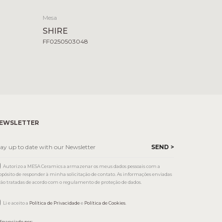
Mesa
SHIRE
FF0250503048
EWSLETTER
Autorizo a MESA Ceramics a armazenar os meus dados pessoais com a
opósito de responder à minha solicitação de contato. As informações enviadas
rão tratadas de acordo com o regulamento de proteção de dados.
Li e aceito a
Política de Privacidade
e
Política de Cookies
.
financiado por: