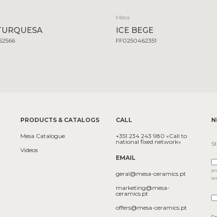
Mesa
TURQUESA
ICE BEGE
62566
FF0250462351
PRODUCTS & CATALOGS
CALL
N
Mesa Catalogue
+351 234 243 980 «Call to
national fixed network»
Videos
EMAIL
pr
geral@mesa-ceramics.pt
se
marketing@mesa-
ceramics.pt
offers@mesa-ceramics.pt
Co