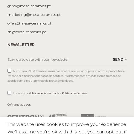
geral@mesa-ceramics.pt
marketing@mesa-ceramics.pt
offers@mesa-ceramics.pt
rh@mesa-ceramics.pt
NEWSLETTER
Autorizo a MESA Ceramics a armazenar os meus dados pessoais com a propósito de
responder à minha solicitação de contato. As informações enviadas serão tratadas de
acordo com o regulamento de proteção de dados.
Li e aceito a
Política de Privacidade
e
Política de Cookies
.
Cofinanciado por:
This website uses cookies to improve your experience.
We'll assume you're ok with this, but you can opt-out if