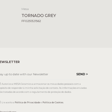
Mesa
TORNADO GREY
FF0251321562
EWSLETTER
Autorizo a MESA Ceramics a armazenar os meus dados pessoais com a
opósito de responder à minha solicitação de contato. As informações enviadas
rão tratadas de acordo com o regulamento de proteção de dados.
Li e aceito a
Política de Privacidade
e
Política de Cookies
.
financiado por: