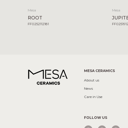
Mesa
Mesa
ROOT
JUPIT
FF0252112181
FF025191
MESA CERAMICS
About us
News
Care in Use
FOLLOW US