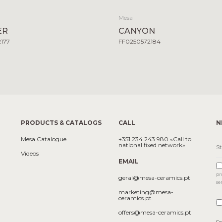
Mesa
ER
CANYON
2177
FF0250572184
PRODUCTS & CATALOGS
CALL
N
Mesa Catalogue
+351 234 243 980 «Call to
national fixed network»
Videos
EMAIL
pr
geral@mesa-ceramics.pt
se
marketing@mesa-
ceramics.pt
offers@mesa-ceramics.pt
Co