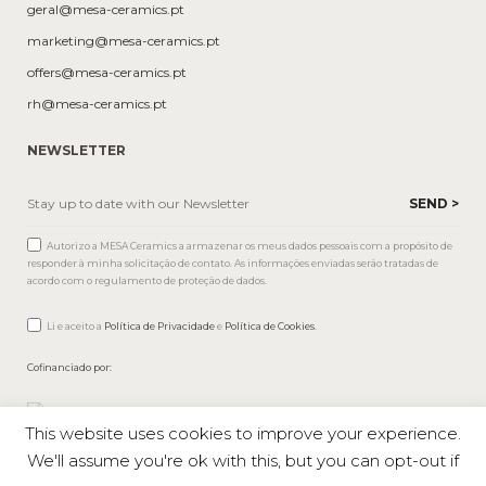
geral@mesa-ceramics.pt
marketing@mesa-ceramics.pt
offers@mesa-ceramics.pt
rh@mesa-ceramics.pt
NEWSLETTER
Autorizo a MESA Ceramics a armazenar os meus dados pessoais com a propósito de
responder à minha solicitação de contato. As informações enviadas serão tratadas de
acordo com o regulamento de proteção de dados.
Li e aceito a
Política de Privacidade
e
Política de Cookies
.
Cofinanciado por:
This website uses cookies to improve your experience.
We'll assume you're ok with this, but you can opt-out if