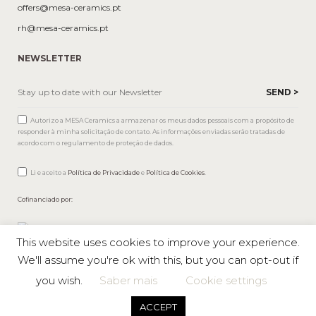
offers@mesa-ceramics.pt
rh@mesa-ceramics.pt
NEWSLETTER
Autorizo a MESA Ceramics a armazenar os meus dados pessoais com a propósito de
responder à minha solicitação de contato. As informações enviadas serão tratadas de
acordo com o regulamento de proteção de dados.
Li e aceito a
Política de Privacidade
e
Política de Cookies
.
Cofinanciado por:
This website uses cookies to improve your experience.
We'll assume you're ok with this, but you can opt-out if
you wish.
Saber mais
Cookie settings
Mesa © 2026 All rights reserved |
Private Policy
ACCEPT