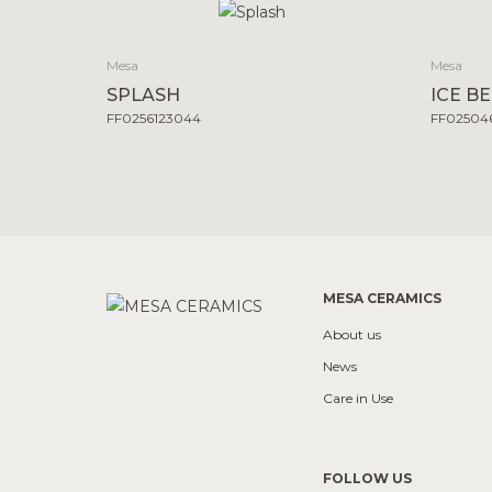
Mesa
Mesa
SPLASH
ICE B
FF0256123044
FF025046
MESA CERAMICS
About us
News
Care in Use
FOLLOW US