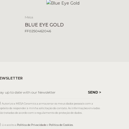
Mesa
BLUE EYE GOLD
FF0250462046
EWSLETTER
Autorizo a MESA Ceramics a armazenar os meus dados pessoais com a
opósito de responder à minha solicitação de contato. As informações enviadas
rão tratadas de acordo com o regulamento de proteção de dados.
Li e aceito a
Política de Privacidade
e
Política de Cookies
.