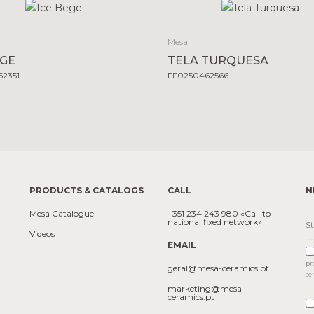
Mesa
EGE
TELA TURQUESA
2351
FF0250462566
PRODUCTS & CATALOGS
CALL
N
Mesa Catalogue
+351 234 243 980 «Call to
national fixed network»
Videos
EMAIL
pr
geral@mesa-ceramics.pt
se
marketing@mesa-
ceramics.pt