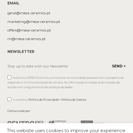
EMAIL
geral@mesa-ceramics.pt
marketing@mesa-ceramics.pt
offers@mesa-ceramics.pt
rh@mesa-ceramics.pt
NEWSLETTER
Autorizo a MESA Ceramics a armazenar os meus dados pessoais com a propósito de
responder à minha solicitação de contato. As informações enviadas serão tratadas de
acordo com o regulamento de proteção de dados.
Li e aceito a
Política de Privacidade
e
Política de Cookies
.
Cofinanciado por:
This website uses cookies to improve your experience.