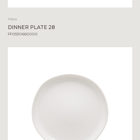
Mesa
DINNER PLATE 28
FF0530660000