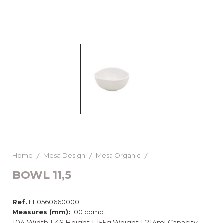
Home
Mesa Design
Mesa Organic
BOWL 11,5
Ref.
FF0560660000
Measures (mm):
100 comp.
104 Width | 46 Height | 155g Weight | 214ml Capacity