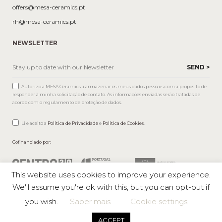
offers@mesa-ceramics.pt
rh@mesa-ceramics.pt
NEWSLETTER
Autorizo a MESA Ceramics a armazenar os meus dados pessoais com a propósito de
responder à minha solicitação de contato. As informações enviadas serão tratadas de
acordo com o regulamento de proteção de dados.
Li e aceito a
Política de Privacidade
e
Política de Cookies
.
Cofinanciado por:
This website uses cookies to improve your experience.
We'll assume you're ok with this, but you can opt-out if
you wish.
Saber mais
Cookie settings
Mesa © 2026 All rights reserved |
Private Policy
ACCEPT