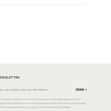
EWSLETTER
Autorizo a MESA Ceramics a armazenar os meus dados pessoais com a
opósito de responder à minha solicitação de contato. As informações enviadas
rão tratadas de acordo com o regulamento de proteção de dados.