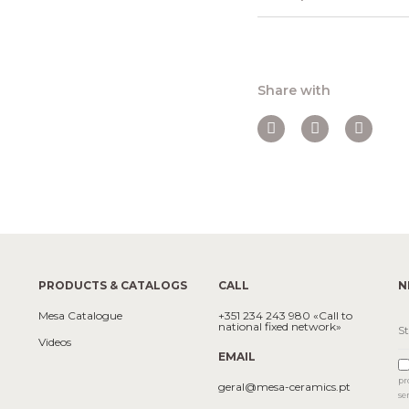
Share with
PRODUCTS & CATALOGS
CALL
N
Mesa Catalogue
+351 234 243 980 «Call to
national fixed network»
Videos
EMAIL
pr
geral@mesa-ceramics.pt
se