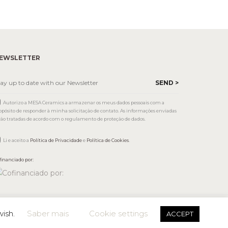
EWSLETTER
Autorizo a MESA Ceramics a armazenar os meus dados pessoais com a
opósito de responder à minha solicitação de contato. As informações enviadas
rão tratadas de acordo com o regulamento de proteção de dados.
Li e aceito a
Política de Privacidade
e
Política de Cookies
.
financiado por:
wish.
Saber mais
Cookie settings
ACCEPT