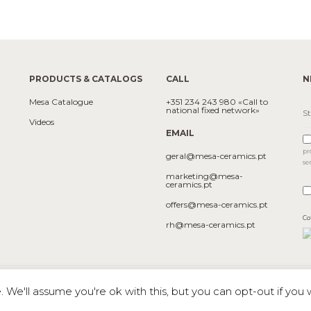
PRODUCTS & CATALOGS
CALL
N
Mesa Catalogue
+351 234 243 980 «Call to
national fixed network»
Videos
EMAIL
pr
geral@mesa-ceramics.pt
se
marketing@mesa-
ceramics.pt
offers@mesa-ceramics.pt
Co
rh@mesa-ceramics.pt
We'll assume you're ok with this, but you can opt-out if you 