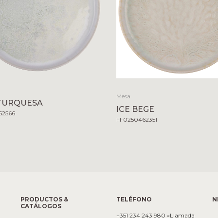
Mesa
TURQUESA
ICE BEGE
62566
FF0250462351
PRODUCTOS &
TELÉFONO
N
CATÁLOGOS
+351 234 243 980 «Llamada