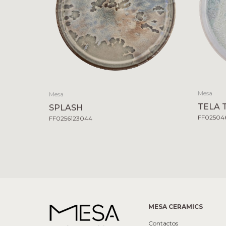
Mesa
Mesa
TELA 
SPLASH
FF02504
FF0256123044
MESA CERAMICS
Contactos