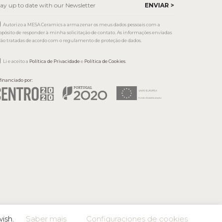
Autorizo a MESA Ceramics a armazenar os meus dados pessoais com a
opósito de responder à minha solicitação de contato. As informações enviadas
rão tratadas de acordo com o regulamento de proteção de dados.
Li e aceito a
Política de Privacidade
e
Política de Cookies
.
financiado por:
wish.
Saber mais
Configuraciones de cookies