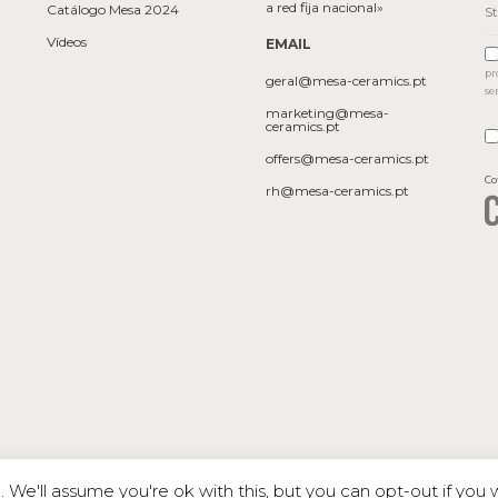
a red fija nacional»
Catálogo Mesa 2024
Vídeos
EMAIL
pr
geral@mesa-ceramics.pt
se
marketing@mesa-
ceramics.pt
offers@mesa-ceramics.pt
Co
rh@mesa-ceramics.pt
We'll assume you're ok with this, but you can opt-out if you 