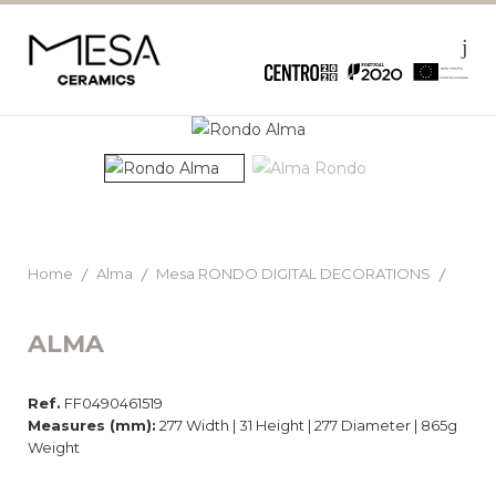
Home
Alma
Mesa RONDO DIGITAL DECORATIONS
ALMA
Ref.
FF0490461519
Measures (mm):
277 Width | 31 Height | 277 Diameter | 865g
Weight