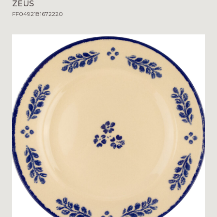
ZEUS
FF0492181672220