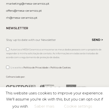
marketing@mesa-ceramics.pt
offers@mesa-ceramics.pt
rh@mesa-ceramics.pt
NEWSLETTER
Autorizo a MESA Ceramics a armazenar os meus dados pessoais com a propósito de
responder à minha solicitação de contato. As informações enviadas serão tratadas de
acordo com o regulamento de proteção de dados.
Li e aceito a
Política de Privacidade
e
Política de Cookies
.
Cofinanciado por:
This website uses cookies to improve your experience.
We'll assume you're ok with this, but you can opt-out if
you wish.
Saber mais
Cookie settings
Mesa © 2026 All rights reserved |
Private Policy