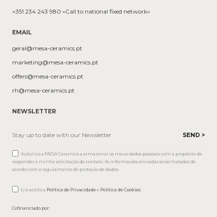
+351 234 243 980 «Call to national fixed network»
EMAIL
geral@mesa-ceramics.pt
marketing@mesa-ceramics.pt
offers@mesa-ceramics.pt
rh@mesa-ceramics.pt
NEWSLETTER
Autorizo a MESA Ceramics a armazenar os meus dados pessoais com a propósito de
responder à minha solicitação de contato. As informações enviadas serão tratadas de
acordo com o regulamento de proteção de dados.
Li e aceito a
Política de Privacidade
e
Política de Cookies
.
Cofinanciado por: