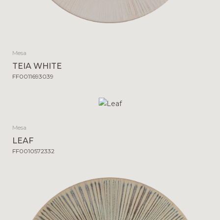
Mesa
TEIA WHITE
FF0011693039
Mesa
LEAF
FF0010572332