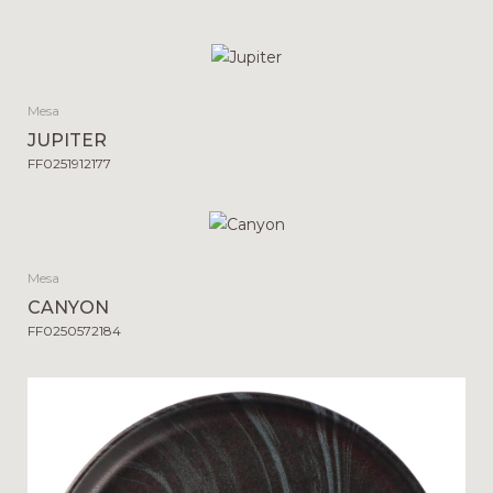
Mesa
JUPITER
FF0251912177
Mesa
CANYON
FF0250572184