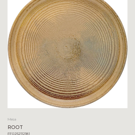
Mesa
ROOT
FF0252112181