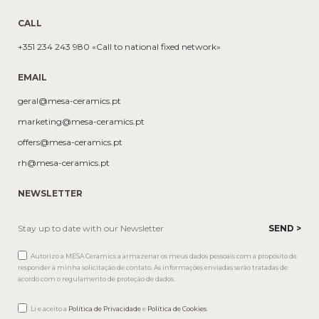
CALL
+351 234 243 980 «Call to national fixed network»
EMAIL
geral@mesa-ceramics.pt
marketing@mesa-ceramics.pt
offers@mesa-ceramics.pt
rh@mesa-ceramics.pt
NEWSLETTER
Autorizo a MESA Ceramics a armazenar os meus dados pessoais com a propósito de
responder à minha solicitação de contato. As informações enviadas serão tratadas de
acordo com o regulamento de proteção de dados.
Li e aceito a
Política de Privacidade
e
Política de Cookies
.