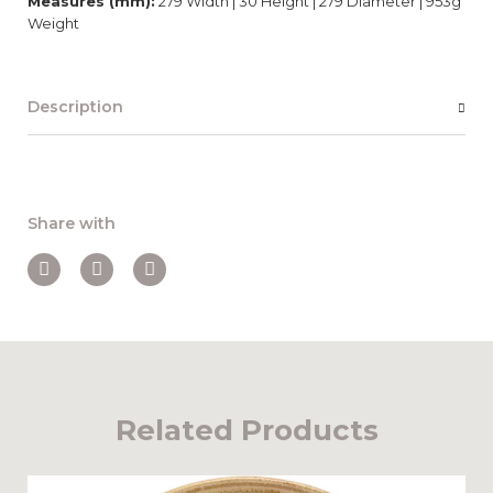
Measures (mm):
279 Width | 30 Height | 279 Diameter | 953g
Weight
Description
Share with
Related Products