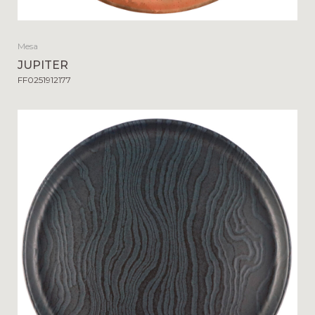
Mesa
JUPITER
FF0251912177