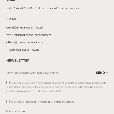
+351 234 243 980 «Call to national fixed network»
EMAIL
geral@mesa-ceramics.pt
marketing@mesa-ceramics.pt
offers@mesa-ceramics.pt
rh@mesa-ceramics.pt
NEWSLETTER
Autorizo a MESA Ceramics a armazenar os meus dados pessoais com a propósito de
responder à minha solicitação de contato. As informações enviadas serão tratadas de
acordo com o regulamento de proteção de dados.
Li e aceito a
Política de Privacidade
e
Política de Cookies
.
Cofinanciado por: