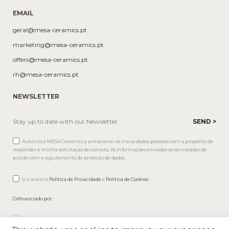
EMAIL
geral@mesa-ceramics.pt
marketing@mesa-ceramics.pt
offers@mesa-ceramics.pt
rh@mesa-ceramics.pt
NEWSLETTER
Autorizo a MESA Ceramics a armazenar os meus dados pessoais com a propósito de
responder à minha solicitação de contato. As informações enviadas serão tratadas de
acordo com o regulamento de proteção de dados.
Li e aceito a
Política de Privacidade
e
Política de Cookies
.
Cofinanciado por: