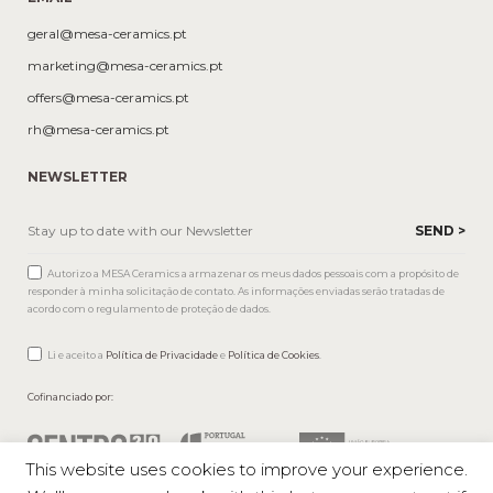
geral@mesa-ceramics.pt
marketing@mesa-ceramics.pt
offers@mesa-ceramics.pt
rh@mesa-ceramics.pt
NEWSLETTER
Autorizo a MESA Ceramics a armazenar os meus dados pessoais com a propósito de
responder à minha solicitação de contato. As informações enviadas serão tratadas de
acordo com o regulamento de proteção de dados.
Li e aceito a
Política de Privacidade
e
Política de Cookies
.
Cofinanciado por:
This website uses cookies to improve your experience.