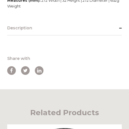
Measures (mm):
272 Width | 32 Height | 272 Diameter | 652g
Weight
Description
Share with
Related Products