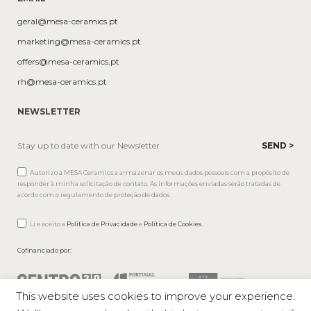
geral@mesa-ceramics.pt
marketing@mesa-ceramics.pt
offers@mesa-ceramics.pt
rh@mesa-ceramics.pt
NEWSLETTER
Autorizo a MESA Ceramics a armazenar os meus dados pessoais com a propósito de
responder à minha solicitação de contato. As informações enviadas serão tratadas de
acordo com o regulamento de proteção de dados.
Li e aceito a
Política de Privacidade
e
Política de Cookies
.
Cofinanciado por:
This website uses cookies to improve your experience.