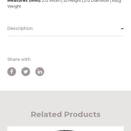
Measures (mm):
272 Width | 32 Height | 272 Diameter | 652g
Weight
Description
Share with
Related Products