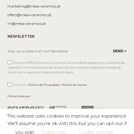
marketing@mesa-ceramics.pt
offers@mesa-ceramics.pt
rh@mesa-ceramics.pt
NEWSLETTER
Autorizo a MESA Ceramics a armazenar os meus dados pessoais com a propósito de
responder à minha solicitação de contato. As informações enviadas serão tratadas de
acordo com o regulamento de proteção de dados.
Li e aceito a
Política de Privacidade
e
Política de Cookies
.
Cofinanciado por:
This website uses cookies to improve your experience.
We'll assume you're ok with this, but you can opt-out if
you wish.
Saber mais
Cookie settings