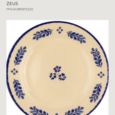
ZEUS
FF0492181672220