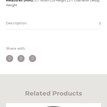
Measures (mm):
277 Width | 29 Height | 277 Diameter | 865g
Weight
Description
Share with
Related Products