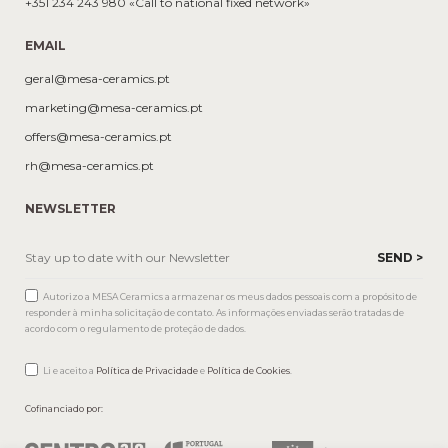
+351 234 243 980 «Call to national fixed network»
EMAIL
geral@mesa-ceramics.pt
marketing@mesa-ceramics.pt
offers@mesa-ceramics.pt
rh@mesa-ceramics.pt
NEWSLETTER
Autorizo a MESA Ceramics a armazenar os meus dados pessoais com a propósito de
responder à minha solicitação de contato. As informações enviadas serão tratadas de
acordo com o regulamento de proteção de dados.
Li e aceito a
Política de Privacidade
e
Política de Cookies
.
Cofinanciado por: