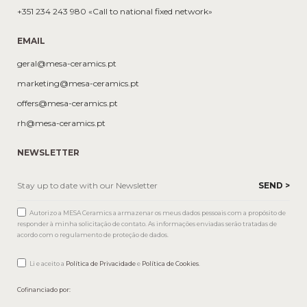
+351 234 243 980 «Call to national fixed network»
EMAIL
geral@mesa-ceramics.pt
marketing@mesa-ceramics.pt
offers@mesa-ceramics.pt
rh@mesa-ceramics.pt
NEWSLETTER
Autorizo a MESA Ceramics a armazenar os meus dados pessoais com a propósito de
responder à minha solicitação de contato. As informações enviadas serão tratadas de
acordo com o regulamento de proteção de dados.
Li e aceito a
Política de Privacidade
e
Política de Cookies
.
Cofinanciado por: