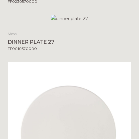
FF0230570000
Mesa
DINNER PLATE 27
FF0010570000